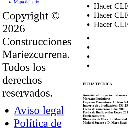
Mapa del sitio
Hacer CLIC
Copyright ©
Hacer CLIC
Hacer CLIC
2026
Construcciones
Mariezcurrena.
Todos los
derechos
FICHA TÉCNICA
reservados.
Autor
ía
del Proyecto:
Tabuenca y
Marraud Ingénierie
Empresa Promotora:
Urtelor S.
Importe de adjudicación:
831.25
Aviso legal
Fecha de comienzo:
Julio 2009
Fecha de finalización:
Enero 20
Emplazamiento:
Política de
Dirección de Obra:
D. Marraud I
Michael Suárez y D. Marc Buxó