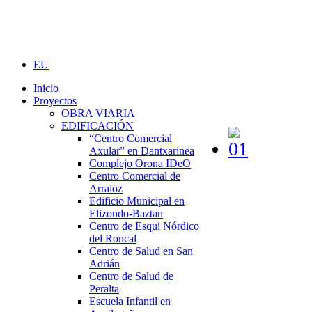
EU
Inicio
Proyectos
OBRA VIARIA
EDIFICACIÓN
“Centro Comercial
Axular” en Dantxarinea
Complejo Orona IDeO
Centro Comercial de
Arraioz
Edificio Municipal en
Elizondo-Baztan
Centro de Esqui Nórdico
del Roncal
Centro de Salud en San
Adrián
Centro de Salud de
Peralta
Escuela Infantil en