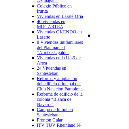
Azpilagaña
Colegio Público en
Irurita
Viviendas en Lasate-Oria
46 viviendas en
MUGARTEA
Viviendas OKENDO en
Lasarte
8 Viviendas unifamiliares
del Plan parcial
“Arretxe-Ugalde”
Viviendas en la Ue-9 de
Artea
24 Viviendas en
Santesteban
Reforma y ampliación
del edificio principal del
Club Natación Pamplona
Reforma de edificio de la
colonia “Blanca de
Navarra”
Campo de fútbol en
Santesteban
Frontón Galar
ITV TÜV Rheinland N-