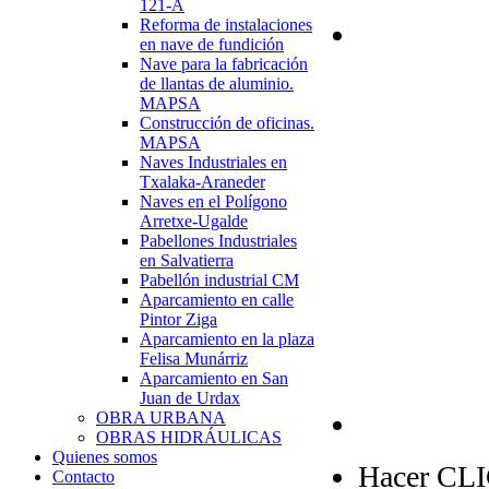
121-A
Reforma de instalaciones
en nave de fundición
Nave para la fabricación
de llantas de aluminio.
MAPSA
Construcción de oficinas.
MAPSA
Naves Industriales en
Txalaka-Araneder
Naves en el Polígono
Arretxe-Ugalde
Pabellones Industriales
en Salvatierra
Pabellón industrial CM
Aparcamiento en calle
Pintor Ziga
Aparcamiento en la plaza
Felisa Munárriz
Aparcamiento en San
Juan de Urdax
OBRA URBANA
OBRAS HIDRÁULICAS
Quienes somos
Hacer CLIC
Contacto