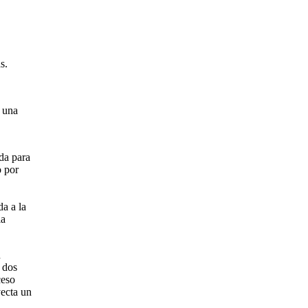
s.
y una
da para
o por
da a la
la
n
a dos
ceso
yecta un