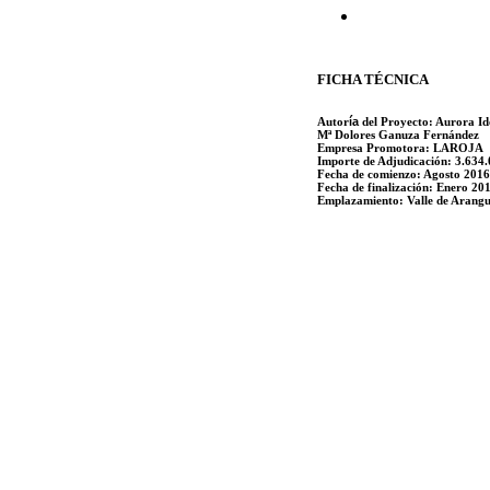
FICHA TÉCNICA
Autor
ía
del Proyecto:
Aurora Id
Mª Dolores Ganuza Fernández
Empresa Promotora:
LAROJA
Importe de Adjudicación:
3.634.
Fecha de comienzo:
Agosto 2016
Fecha de finalización:
Enero 20
Emplazamiento:
Valle de Arang