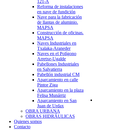
121-A
Reforma de instalaciones
en nave de fundición
Nave para la fabricación
de llantas de aluminio.
MAPSA
Construcción de oficinas.
MAPSA
Naves Industriales en
Txalaka-Araneder
Naves en el Polígono
Arretxe-Ugalde
Pabellones Industriales
en Salvatierra
Pabellón industrial CM
Aparcamiento en calle
Pintor Ziga
Aparcamiento en la plaza
Felisa Munárriz
Aparcamiento en San
Juan de Urdax
OBRA URBANA
OBRAS HIDRÁULICAS
Quienes somos
Contacto