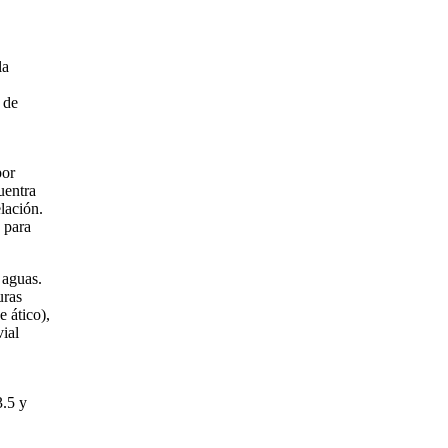
la
 de
por
uentra
lación.
 para
 aguas.
uras
e ático),
vial
3.5 y