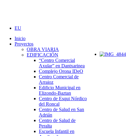
EU
Inicio
Proyectos
OBRA VIARIA
EDIFICACIÓN
“Centro Comercial
Axular” en Dantxarinea
Complejo Orona IDeO
Centro Comercial de
Arraioz
Edificio Municipal en
Elizondo-Baztan
Centro de Esqui Nórdico
del Roncal
Centro de Salud en San
Adrián
Centro de Salud de
Peralta
Escuela Infantil en