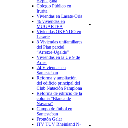
Azpilagaña
Colegio Público en
Irurita
Viviendas en Lasate-Oria
46 viviendas en
MUGARTEA
Viviendas OKENDO en
Lasarte
8 Viviendas unifamiliares
del Plan parcial
“Arretxe-Ugalde”
Viviendas en la Ue-9 de
Artea
24 Viviendas en
Santesteban
Reforma y ampliación
del edificio principal del
Club Natación Pamplona
Reforma de edificio de la
colonia “Blanca de
Navarra”
Campo de fútbol en
Santesteban
Frontón Galar
ITV TÜV Rheinland N-